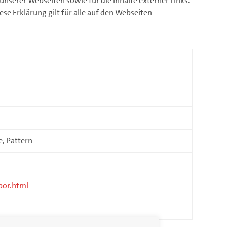
 unserer Webseiten sowie für die Inhalte externer Links.
ese Erklärung gilt für alle auf den Webseiten
e, Pattern
bor.html