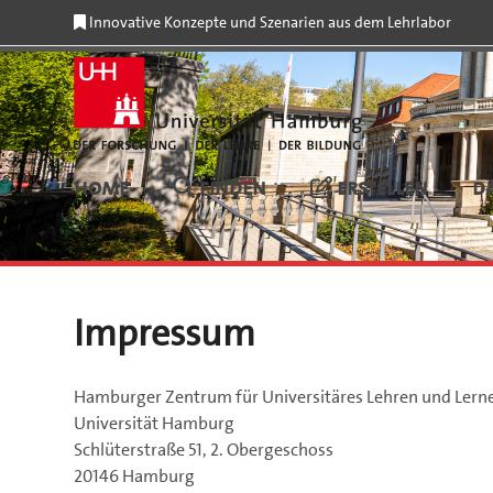
Skip
Innovative Konzepte und Szenarien aus dem Lehrlabor
to
content
HOME
FINDEN
ERSTELLEN
D
Impressum
Hamburger Zentrum für Universitäres Lehren und Lern
Universität Hamburg
Schlüterstraße 51, 2. Obergeschoss
20146 Hamburg