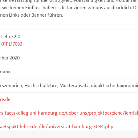
 keine Haftung für die Richtigkeit, Vollständigkeit und Aktualität
t wir keinen Einfluss haben – distanzieren wir uns ausdrücklich. Di
denen Links oder Banner führen.
 Lehre 2.0
:
01PL17033
mber 2020
tmann
rszenarien, Hochschullehre, Musteransatz, didaktische Taxonomi
re.de
sitaetskolleg.uni-hamburg.de/ueber-uns/projektbereiche/lehrla
aetspakt-lehre.de./de/universitat-hamburg-3034.php